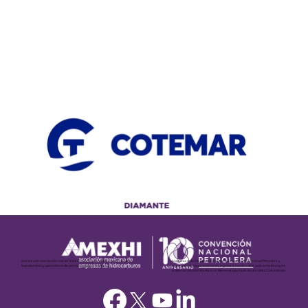
Si deseas más información sobre la Convención Nacional Petrolera y
Somos una asociación civil sin fines de lucro que reúne a los principales
revivir las ediciones anteriores, ingresa a nuestro sitio web amexhi.org en
inversionistas y operadores de petróleo y gas en México.
la sección NUESTRA INDUSTRIA en el apartado NUESTRA COMUNIDAD.